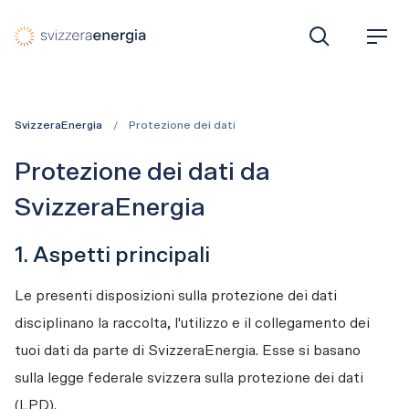
SvizzeraEnergia il programma per efficienza energetica e ri
C
M
e
e
r
n
c
u
a
SvizzeraEnergia
Protezione dei dati
Protezione dei dati da
SvizzeraEnergia
1. Aspetti principali
Le presenti disposizioni sulla protezione dei dati 
disciplinano la raccolta, l'utilizzo e il collegamento dei 
tuoi dati da parte di SvizzeraEnergia. Esse si basano 
sulla legge federale svizzera sulla protezione dei dati 
(LPD).